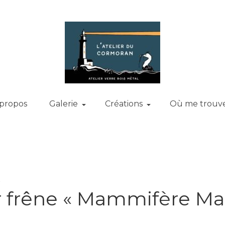
 propos
Galerie
Créations
Où me trouv
»
 frêne « Mammifère Mar