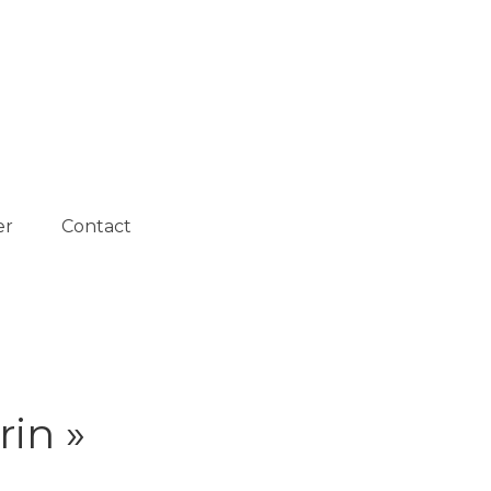
Rechercher :
er
Contact
in »