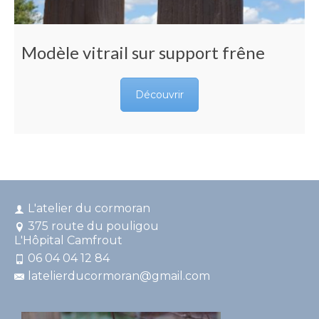
Modèle vitrail sur support frêne
Découvrir
L'atelier du cormoran
375 route du pouligou
L'Hôpital Camfrout
06 04 04 12 84
latelierducormoran@gmail.com