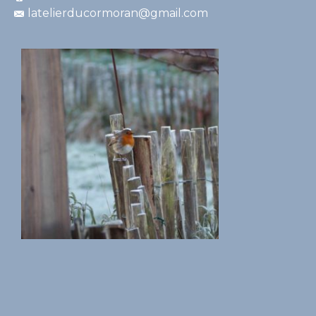
latelierducormoran@gmail.com