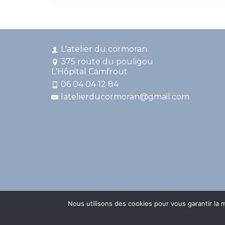
L'atelier du cormoran
375 route du pouligou
L'Hôpital Camfrout
06 04 04 12 84
latelierducormoran@gmail.com
Nous utilisons des cookies pour vous garantir la m
© 2026 L'atelier du cormoran