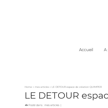
Accueil
A
Home
»
mes articles
»
LE DETOUR espace de création QUIMPER
LE DETOUR espac
Posté dans :
mes articles
|